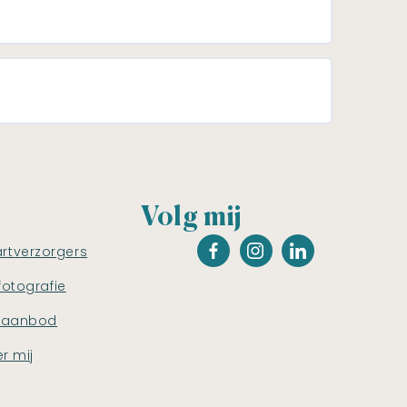
Volg mij
artverzorgers
fotografie
saanbod
r mij