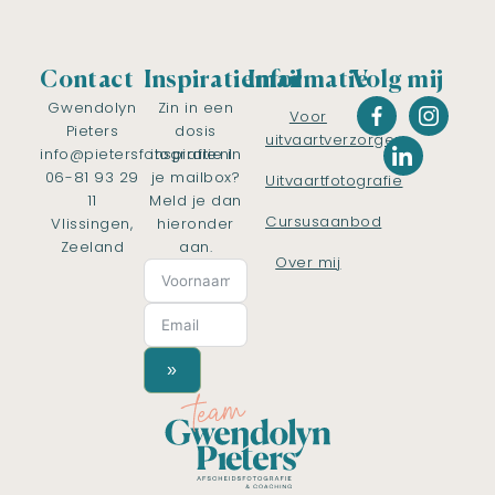
Contact
Inspiratiemail
Informatie
Volg mij
Gwendolyn
Zin in een
Voor
Pieters
dosis
uitvaartverzorgers
info@pietersfotografie.nl
inspiratie in
06-81 93 29
je mailbox?
Uitvaartfotografie
11
Meld je dan
Cursusaanbod
Vlissingen,
hieronder
Zeeland
aan.
Over mij
»