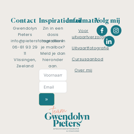
Contact
Inspiratiemail
Informatie
Volg mij
Gwendolyn
Zin in een
Voor
Pieters
dosis
uitvaartverzorgers
info@pietersfotografie.nl
inspiratie in
06-81 93 29
je mailbox?
Uitvaartfotografie
11
Meld je dan
Cursusaanbod
Vlissingen,
hieronder
Zeeland
aan.
Over mij
»