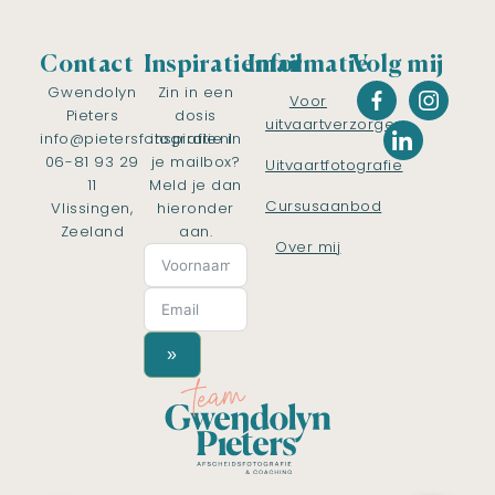
Contact
Inspiratiemail
Informatie
Volg mij
Gwendolyn
Zin in een
Voor
Pieters
dosis
uitvaartverzorgers
info@pietersfotografie.nl
inspiratie in
06-81 93 29
je mailbox?
Uitvaartfotografie
11
Meld je dan
Cursusaanbod
Vlissingen,
hieronder
Zeeland
aan.
Over mij
»