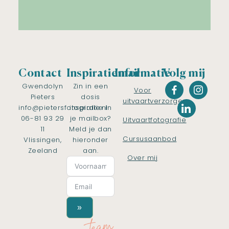
Contact
Inspiratiemail
Informatie
Volg mij
Gwendolyn
Zin in een
Voor
Pieters
dosis
uitvaartverzorgers
info@pietersfotografie.nl
inspiratie in
06-81 93 29
je mailbox?
Uitvaartfotografie
11
Meld je dan
Cursusaanbod
Vlissingen,
hieronder
Zeeland
aan.
Over mij
»