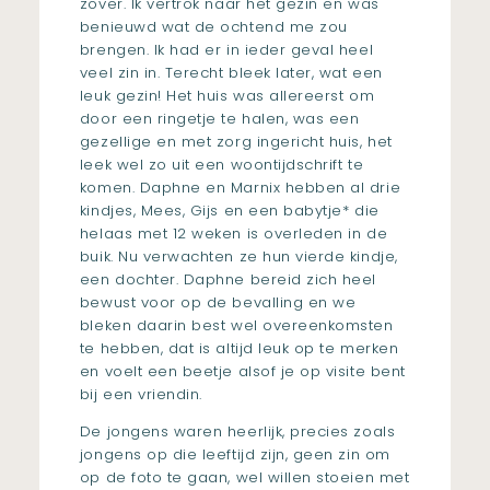
zover. Ik vertrok naar het gezin en was
benieuwd wat de ochtend me zou
brengen. Ik had er in ieder geval heel
veel zin in. Terecht bleek later, wat een
leuk gezin! Het huis was allereerst om
door een ringetje te halen, was een
gezellige en met zorg ingericht huis, het
leek wel zo uit een woontijdschrift te
komen. Daphne en Marnix hebben al drie
kindjes, Mees, Gijs en een babytje* die
helaas met 12 weken is overleden in de
buik. Nu verwachten ze hun vierde kindje,
een dochter. Daphne bereid zich heel
bewust voor op de bevalling en we
bleken daarin best wel overeenkomsten
te hebben, dat is altijd leuk op te merken
en voelt een beetje alsof je op visite bent
bij een vriendin.
De jongens waren heerlijk, precies zoals
jongens op die leeftijd zijn, geen zin om
op de foto te gaan, wel willen stoeien met