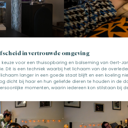
afscheid in vertrouwde omgeving
keuze voor een thuisopbaring en balseming van Gert-Jan
. Dit is een techniek waarbij het lichaam van de overledene
ichaam langer in een goede staat blijft en een koeling niet
 dicht bij haar en hun geliefde dieren te houden in de d
persoonlijke momenten, waarin iedereen kon stilstaan bij de 