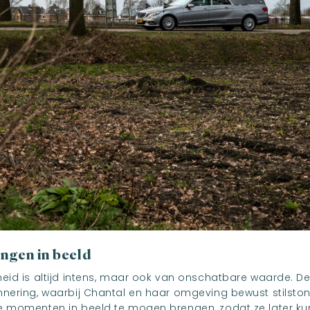
ingen in beeld
eid is altijd intens, maar ook van onschatbare waarde. 
nering, waarbij Chantal en haar omgeving bewust stilston
e momenten in beeld te mogen brengen, zodat ze later ku