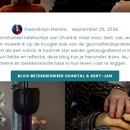
Gwendolyn Pieters
september 25, 2024
n emotioneel telefoontje van Chantal. Haar man, Gert-Jan,
gen. Hoewel ik op de hoogte was van de gezondheidsprobl
 als een schok. Ik had het stel eerder gefotografeerd in 
liefde en reflectie, deze blog kun je hieronder lezen. Nu, e
eme en betekenisvolle fase in hun leven vast te leggen.
BLOG BETEKENISWEEK CHANTAL & GERT-JAN