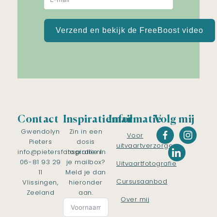
Verzend en bekijk de FreeBoost video
Contact
Inspiratiemail
Informatie
Volg mij
Gwendolyn
Zin in een
Voor
Pieters
dosis
uitvaartverzorgers
info@pietersfotografie.nl
inspiratie in
06-81 93 29
je mailbox?
Uitvaartfotografie
11
Meld je dan
Cursusaanbod
Vlissingen,
hieronder
Zeeland
aan.
Over mij