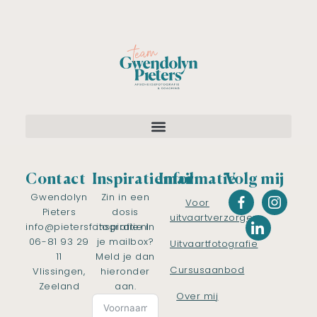
Contact
Inspiratiemail
Informatie
Volg mij
Gwendolyn
Zin in een
Voor
Pieters
dosis
uitvaartverzorgers
info@pietersfotografie.nl
inspiratie in
06-81 93 29
je mailbox?
Uitvaartfotografie
11
Meld je dan
Cursusaanbod
Vlissingen,
hieronder
Zeeland
aan.
Over mij