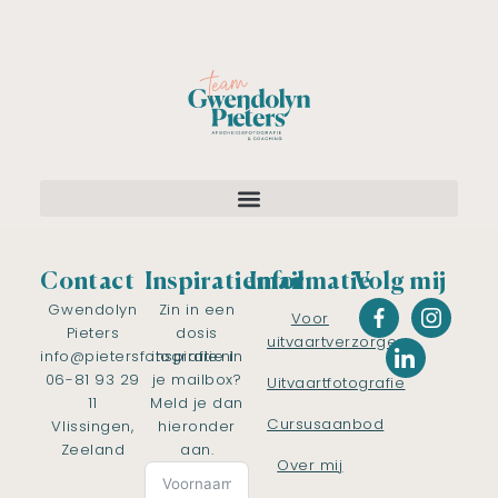
Contact
Inspiratiemail
Informatie
Volg mij
Gwendolyn
Zin in een
Voor
Pieters
dosis
uitvaartverzorgers
info@pietersfotografie.nl
inspiratie in
06-81 93 29
je mailbox?
Uitvaartfotografie
11
Meld je dan
Cursusaanbod
Vlissingen,
hieronder
Zeeland
aan.
Over mij