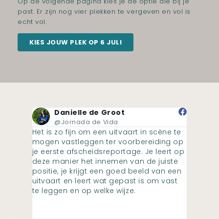
Op de volgende pagina kies je de optie die bij je
past. Er zijn nog vier plekken te vergeven en vol is
echt vol.
KIES JOUW PLEK OP 6 JULI
Danielle de Groot
@Jornada de Vida
@
t
Het is zo fijn om een uitvaart in scène te
Tijden
t eerst
mogen vastleggen ter voorbereiding op
naar ee
 De
je eerste afscheidsreportage. Je leert op
enorm 
een
deze manier het innemen van de juiste
Door d
l van
positie, je krijgt een goed beeld van een
achter
uitvaart en leert wat gepast is om vast
beter k
alles
te leggen en op welke wijze.
gemaak
hteraf
gebrui
websit