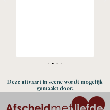
fde
ik late
vertro
Gwendo
Deze uitvaart in scene wordt mogelijk
gemaakt door: