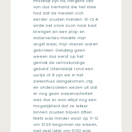
misselijk zijn na, nergens last
van dus niemand die het idee
had dat de meiden zich
eerder zouden melden. 10-12 ik
wilde net onze zoon naar bed
brengen en een plop en
waterverlies maakte mijn
angst waar, mijn vliezen waren
gebroken. Gelukkig geen
weeen dus eerst op het
gemak de verloskundige
gebeld. Uiteindelijk rond een
uurtje of 9 zijn we in het
ziekenhuis aangekomen, ctg
en onderzoeken wezen uit dat
er nog geen weeenactiviteit
was dus er was altijd nog een
mogelijkheid dat ze lekker
binnen zouden blijven zitten.
Niets was minder waar op 11-12
om 01.00 begonnen de weeen,
niet veel later om 01.52 was