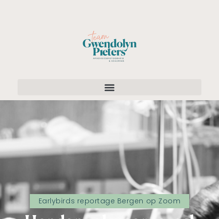
Earlybirds reportage Bergen op Zoom