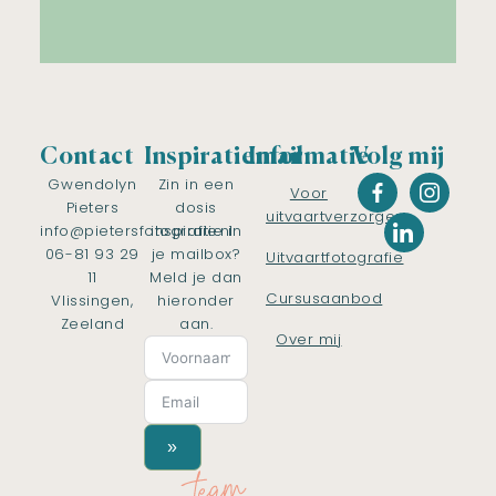
Contact
Inspiratiemail
Informatie
Volg mij
Gwendolyn
Zin in een
Voor
Pieters
dosis
uitvaartverzorgers
info@pietersfotografie.nl
inspiratie in
06-81 93 29
je mailbox?
Uitvaartfotografie
11
Meld je dan
Cursusaanbod
Vlissingen,
hieronder
Zeeland
aan.
Over mij
»