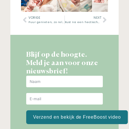
VORIGE
NEXT
Puur genieten, zo relaxed
Rust na een hectische periode
Blijf op de hoogte.
Meld je aan voor onze
nieuwsbrief!
Verzend en bekijk de FreeBoost video