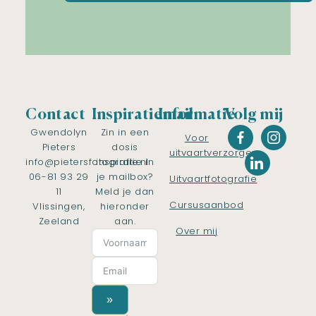
Contact
Inspiratiemail
Informatie
Volg mij
Gwendolyn
Zin in een
Voor
Pieters
dosis
uitvaartverzorgers
info@pietersfotografie.nl
inspiratie in
06-81 93 29
je mailbox?
Uitvaartfotografie
11
Meld je dan
Cursusaanbod
Vlissingen,
hieronder
Zeeland
aan.
Over mij
»