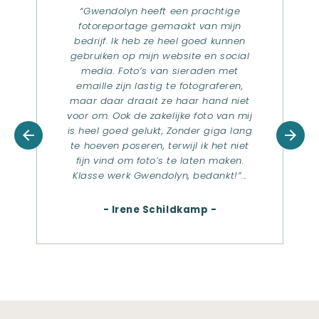
“WAUW, vanaf het moment dat
Gwendolyn binnenkwam voelde het
alsof ik haar al jaren kende. Dit is
terug te zien in een mooie,
comfortabel bedrijfsreportage waar ik
enorm trots ben. Gwendolyn laat je
jezelf zijn en weet dat op een prettige
manier vast te leggen. Bedankt
Gwendolyn!”
- Lieke Hurkmans -
Portfolio