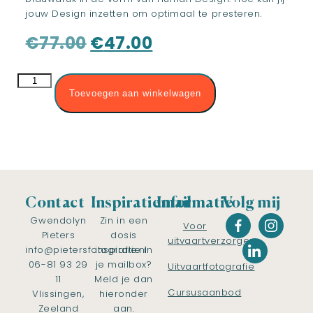
jouw Design inzetten om optimaal te presteren.
€
77.00
€
47.00
Toevoegen aan winkelwagen
Contact
Inspiratiemail
Informatie
Volg mij
Gwendolyn
Zin in een
Voor
Pieters
dosis
uitvaartverzorgers
info@pietersfotografie.nl
inspiratie in
06-81 93 29
je mailbox?
Uitvaartfotografie
11
Meld je dan
Cursusaanbod
Vlissingen,
hieronder
Zeeland
aan.