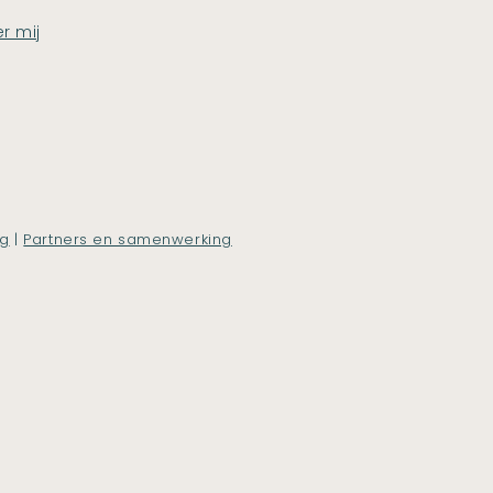
r mij
ng
|
Partners en samenwerking