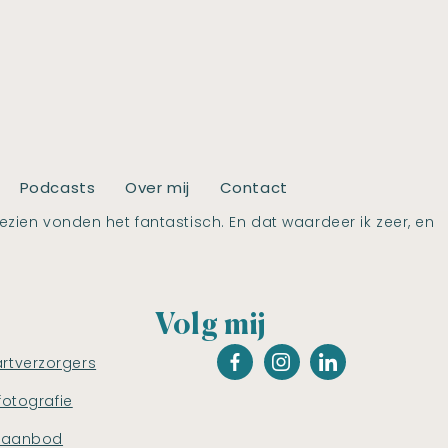
Podcasts
Over mij
Contact
ien vonden het fantastisch. En dat waardeer ik zeer, en
Volg mij
artverzorgers
fotografie
saanbod