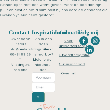
kunnen kijken met een warm gevoel, want de beelden zijn
puur en echt en het album past bij ons door de aandacht die
Gwendolyn erin heeft gestopt.”
Contact
Inspiratiemail
Informatie
Volg mij
Gwendolyn
Zin in een
Voor
Pieters
dosis
uitvaartverzorgers
info@pietersfotografie.nl
inspiratie in
06-81 93 29
je mailbox?
Uitvaartfotografie
11
Meld je dan
Cursusaanbod
Vlissingen,
hieronder
Zeeland
aan.
Over mij
»