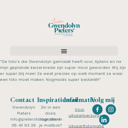
“De foto’s die Gwendolyn gemaakt heeft voor, tijdens en na
mijn geplande keizersnede zijn super mooi geworden. Wij zijn
er super blij mee! Ze weet precies op welk moment ze waar
een foto moet maken. Nogmaals super bedankt!!”
Contact
Inspiratiemail
Informatie
Volg mij
Gwendolyn
Zin in een
Voor
Pieters
dosis
uitvaartverzorgers
info@pietersfotografie.nl
inspiratie in
06-81 93 29
je mailbox?
Uitvaartfotografie