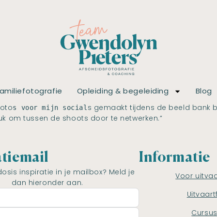
amiliefotografie
Opleiding & begeleiding
Blog
foto
s gemaakt tijdens de beeld bank b
s voor mijn social
euk om tussen de shoots door te netwerken.”
atiemail
Informatie
dosis inspiratie in je mailbox? Meld je
Voor uitva
dan hieronder aan.
Uitvaart
Cursu