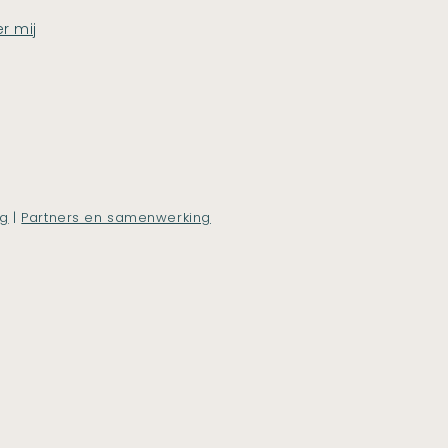
r mij
ng
|
Partners en samenwerking