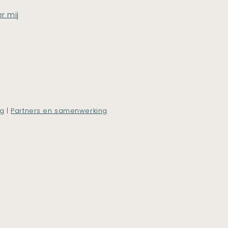
r mij
ng
|
Partners en samenwerking