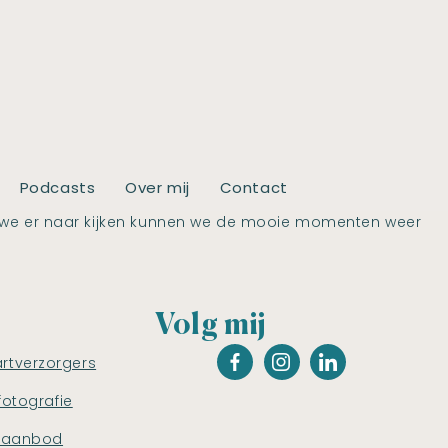
Podcasts
Over mij
Contact
r als we er naar kijken kunnen we de mooie momenten weer
Volg mij
artverzorgers
fotografie
saanbod