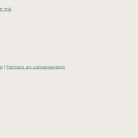
r mij
ng
|
Partners en samenwerking