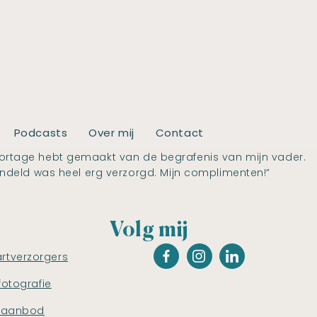
Podcasts
Over mij
Contact
reportage hebt gemaakt van de begrafenis van mijn vader.
ndeld was heel erg verzorgd. Mijn complimenten!”
Volg mij
artverzorgers
fotografie
saanbod