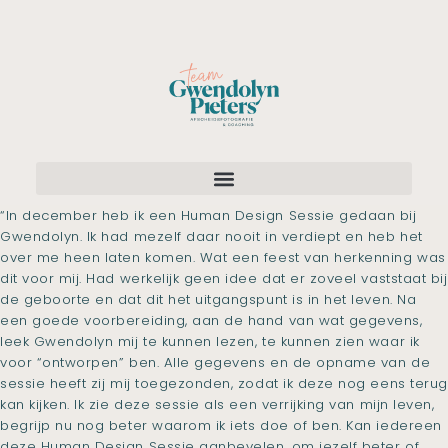
“In december heb ik een Human Design Sessie gedaan bij
Gwendolyn. Ik had mezelf daar nooit in verdiept en heb het
over me heen laten komen. Wat een feest van herkenning was
dit voor mij. Had werkelijk geen idee dat er zoveel vaststaat bij
de geboorte en dat dit het uitgangspunt is in het leven. Na
een goede voorbereiding, aan de hand van wat gegevens,
leek Gwendolyn mij te kunnen lezen, te kunnen zien waar ik
voor “ontworpen” ben. Alle gegevens en de opname van de
sessie heeft zij mij toegezonden, zodat ik deze nog eens terug
kan kijken. Ik zie deze sessie als een verrijking van mijn leven,
begrijp nu nog beter waarom ik iets doe of ben. Kan iedereen
deze Human Design Sessie aanbevelen, om jezelf beter of