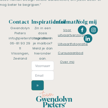
nog beter te begrijpen.”
Contact
Inspiratiemail
Informatie
Volg mij
Gwendolyn
Zin in een
Voor
Pieters
dosis
uitvaartverzorgers
info@pietersfotografie.nl
inspiratie in
06-81 93 29
je mailbox?
Uitvaartfotografie
11
Meld je dan
Cursusaanbod
Vlissingen,
hieronder
Zeeland
aan.
Over mij
»