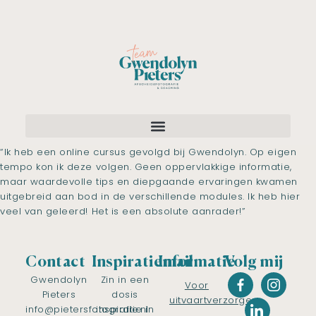
“Ik heb een online cursus gevolgd bij Gwendolyn. Op eigen
tempo kon ik deze volgen. Geen oppervlakkige informatie,
maar waardevolle tips en diepgaande ervaringen kwamen
uitgebreid aan bod in de verschillende modules. Ik heb hier
veel van geleerd! Het is een absolute aanrader!”
Contact
Inspiratiemail
Informatie
Volg mij
Gwendolyn
Zin in een
Voor
Pieters
dosis
uitvaartverzorgers
info@pietersfotografie.nl
inspiratie in