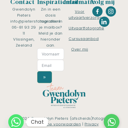
Contact
Inspiratiemail
Informatie
Volg mij
Gwendolyn
Zin in een
Voor
Pieters
dosis
uitvaartverzorgers
info@pietersfotografie.nl
inspiratie in
06-81 93 29
je mailbox?
Uitvaartfotografie
11
Meld je dan
Cursusaanbod
Vlissingen,
hieronder
Zeeland
aan.
Over mij
»
© 2024 Gwendolyn Pieters (afscheids)fotografie
Chat
|
Algemene voorwaarden
|
Privacy