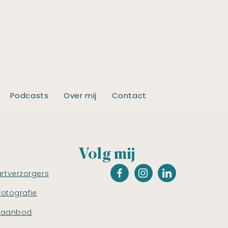
Podcasts
Over mij
Contact
Volg mij
artverzorgers
fotografie
saanbod