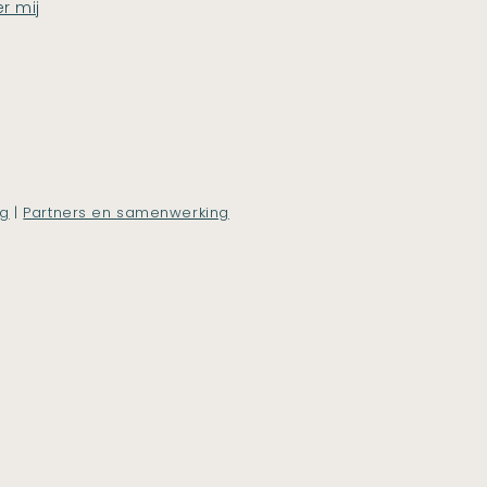
r mij
ng
|
Partners en samenwerking