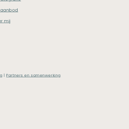
saanbod
r mij
ng
|
Partners en samenwerking