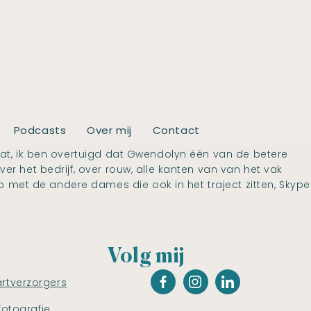
Podcasts
Over mij
Contact
l wat, ik ben overtuigd dat Gwendolyn één van de betere
ver het bedrijf, over rouw, alle kanten van van het vak
p met de andere dames die ook in het traject zitten, Skype
Volg mij
artverzorgers
fotografie