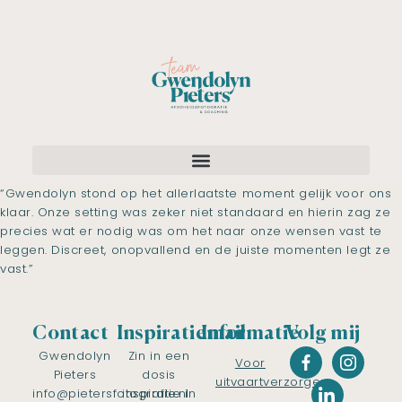
“Gwendolyn stond op het allerlaatste moment gelijk voor ons
klaar. Onze setting was zeker niet standaard en hierin zag ze
precies wat er nodig was om het naar onze wensen vast te
leggen. Discreet, onopvallend en de juiste momenten legt ze
vast.”
Contact
Inspiratiemail
Informatie
Volg mij
Gwendolyn
Zin in een
Voor
Pieters
dosis
uitvaartverzorgers
info@pietersfotografie.nl
inspiratie in