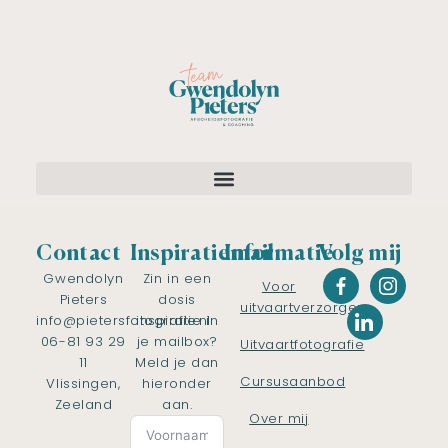
Contact
Inspiratiemail
Informatie
Volg mij
Gwendolyn
Zin in een
Voor
Pieters
dosis
uitvaartverzorgers
info@pietersfotografie.nl
inspiratie in
06-81 93 29
je mailbox?
Uitvaartfotografie
11
Meld je dan
Cursusaanbod
Vlissingen,
hieronder
Zeeland
aan.
Over mij