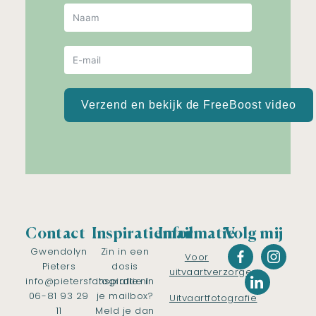
Verzend en bekijk de FreeBoost video
Contact
Inspiratiemail
Informatie
Volg mij
Gwendolyn
Zin in een
Voor
Pieters
dosis
uitvaartverzorgers
info@pietersfotografie.nl
inspiratie in
06-81 93 29
je mailbox?
Uitvaartfotografie
11
Meld je dan