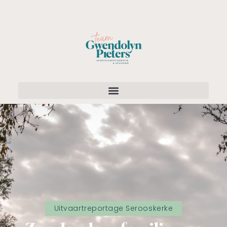
Uitvaartreportage Serooskerke