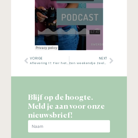
VORIGE
NEXT
Aflevering 17. Fier het leven
Een weekendje Zeeland
Blijf op de hoogte.
Meld je aan voor onze
nieuwsbrief!