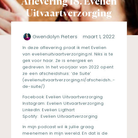
Aflevering 18. Evelien
Uitvaartverzorging
Gwendolyn Pieters
maart 1, 2022
In deze aflevering praat ik met Evelien
van
evelienuitvaartverzorging.nl
. Niks is te
gek voor haar. Ze is energiek en
gedreven. In het voorjaar van 2022 opent
ze een afscheidshuis: ‘de Suite’
(
evelienuitvaartverzorging.nl/afscheidsh…-
de-suite/
)
Facebook:
Evelien Uitvaartverzorging
Instagram:
Evelien Uitvaartverzorging
LinkedIn:
Evelien Ligthart
Spotify:
Evelien Uitvaartverzorging
In mijn podcast wil ik jullie graag
meenemen in mijn wereld. En dat is de