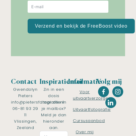
Verzend en bekijk de FreeBoost video
Contact
Inspiratiemail
Informatie
Volg mij
Gwendolyn
Zin in een
Voor
Pieters
dosis
uitvaartverzorgers
info@pietersfotografie.nl
inspiratie in
06-81 93 29
je mailbox?
Uitvaartfotografie
11
Meld je dan
Cursusaanbod
Vlissingen,
hieronder
Zeeland
aan.
Over mij