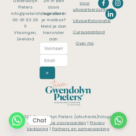
Gwendolyn
Zin in een
Voor
Pieters
dosis
uitvaartverzorgers
info@pietersfotografie.nl
inspiratie in
06-81 93 29
je mailbox?
Uitvaartfotografie
11
Meld je dan
Cursusaanbod
Vlissingen,
hieronder
Zeeland
aan.
Over mij
»
© 2024 Gwendolyn Pieters (afscheids)fotografie
Chat
|
Algemene voorwaarden
|
Privacy
Verklaring
|
Partners en samenwerking