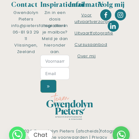
Contact
Inspiratiemail
Informatie
Volg mij
Gwendolyn
Zin in een
Voor
Pieters
dosis
uitvaartverzorgers
info@pietersfotografie.nl
inspiratie in
06-81 93 29
je mailbox?
Uitvaartfotografie
11
Meld je dan
Cursusaanbod
Vlissingen,
hieronder
Zeeland
aan.
Over mij
»
© 2024 Gwendolyn Pieters (afscheids)fotografie
Chat
|
Algemene voorwaarden
|
Privacy