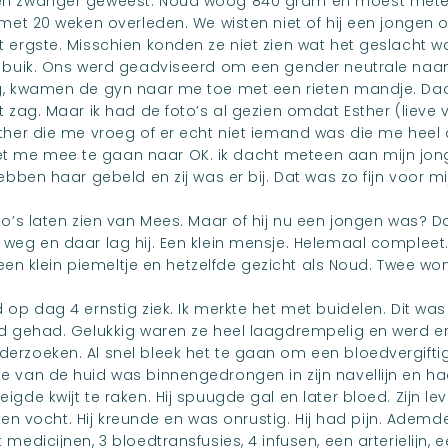
n zwanger geweest. Noud woog 840 gram en moest meteen
 met 20 weken overleden. We wisten niet of hij een jongen 
ergste. Misschien konden ze niet zien wat het geslacht was.
 buik. Ons werd geadviseerd om een gender neutrale naam
g, kwamen de gyn naar me toe met een rieten mandje. Daa
t zag. Maar ik had de foto’s al gezien omdat Esther (liev
ther die me vroeg of er echt niet iemand was die me heel
me mee te gaan naar OK. ik dacht meteen aan mijn jongs
ebben haar gebeld en zij was er bij. Dat was zo fijn voor mij
o’s laten zien van Mees. Maar of hij nu een jongen was? Da
weg en daar lag hij. Een klein mensje. Helemaal compleet.
, een klein piemeltje en hetzelfde gezicht als Noud. Twee w
op dag 4 ernstig ziek. Ik merkte het met buidelen. Dit was 
d gehad. Gelukkig waren ze heel laagdrempelig en werd e
rzoeken. Al snel bleek het te gaan om een bloedvergiftig
e van de huid was binnengedrongen in zijn navellijn en h
gde kwijt te raken. Hij spuugde gal en later bloed. Zijn le
kten vocht. Hij kreunde en was onrustig. Hij had pijn. Ademde
medicijnen, 3 bloedtransfusies, 4 infusen, een arterielijn, 