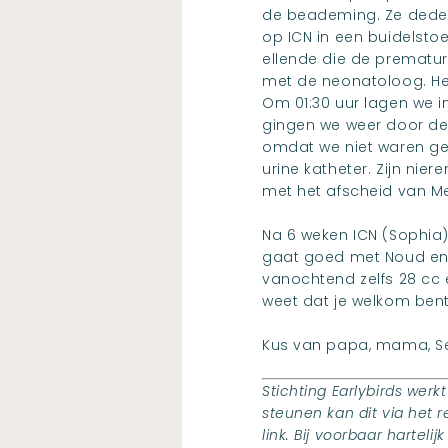
de beademing. Ze deden 
op ICN in een buidelstoe
ellende die de prematur
met de neonatoloog. He
Om 01:30 uur lagen we in
gingen we weer door de
omdat we niet waren geb
urine katheter. Zijn nie
met het afscheid van M
Na 6 weken ICN (Sophia)
gaat goed met Noud en hi
vanochtend zelfs 28 cc e
weet dat je welkom bent
Kus van papa, mama, Sem
Stichting Earlybirds werkt
steunen kan dit via het 
link. Bij voorbaar harteli