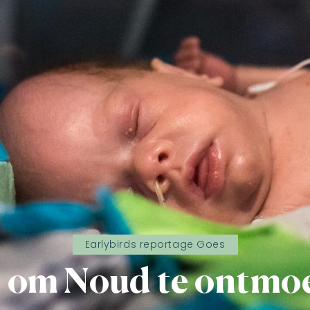
Earlybirds reportage Goes
n om Noud te ontmo