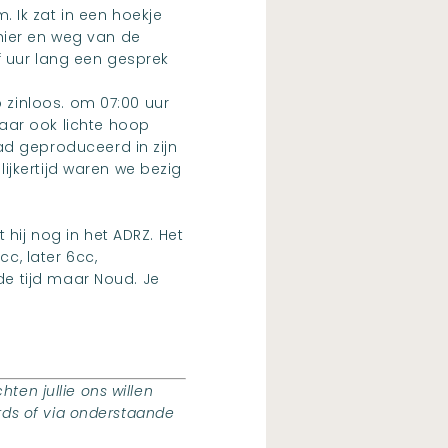
 Ik zat in een hoekje
 hier en weg van de
f uur lang een gesprek
 zinloos. om 07:00 uur
aar ook lichte hoop
ad geproduceerd in zijn
lijkertijd waren we bezig
hij nog in het ADRZ. Het
c, later 6cc,
de tijd maar Noud. Je
hten jullie ons willen
rds of via onderstaande