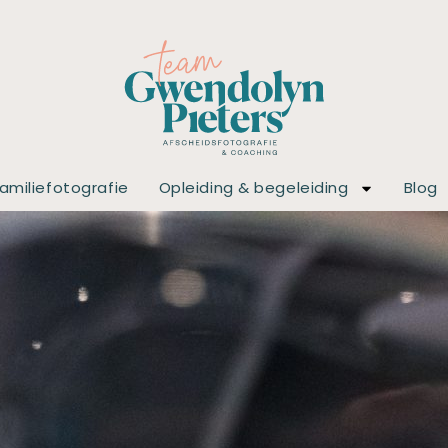
amiliefotografie
Opleiding & begeleiding
Blog