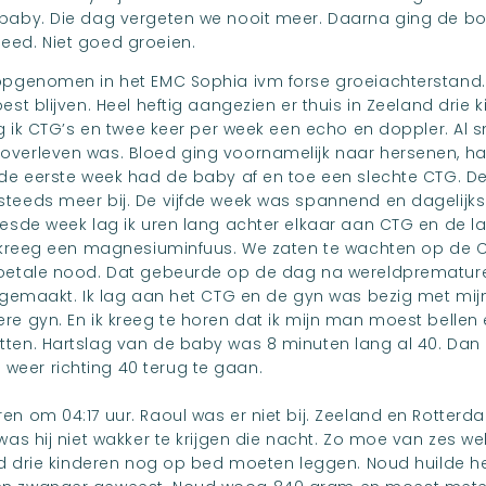
 baby. Die dag vergeten we nooit meer. Daarna ging de 
eed. Niet goed groeien.
opgenomen in het EMC Sophia ivm forse groeiachterstand. 
est blijven. Heel heftig aangezien er thuis in Zeeland drie 
eg ik CTG’s en twee keer per week een echo en doppler. Al s
verleven was. Bloed ging voornamelijk naar hersenen, har
 de eerste week had de baby af en toe een slechte CTG. D
teeds meer bij. De vijfde week was spannend en dagelijks
zesde week lag ik uren lang achter elkaar aan CTG en de l
k kreeg een magnesiuminfuus. We zaten te wachten op de C
foetale nood. Dat gebeurde op de dag na wereldprematu
r gemaakt. Ik lag aan het CTG en de gyn was bezig met mi
re gyn. En ik kreeg te horen dat ik mijn man moest bellen
ten. Hartslag van de baby was 8 minuten lang al 40. Dan 
eer richting 40 terug te gaan.
n om 04:17 uur. Raoul was er niet bij. Zeeland en Rotterdam
was hij niet wakker te krijgen die nacht. Zo moe van zes w
nd drie kinderen nog op bed moeten leggen. Noud huilde hee