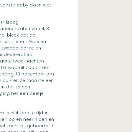
bovenste baby doen wat
Ik kreeg
kinderen zaten van 4, 8
nel bleek dat de
t en nieren. Groeien
e tweede, derde en
e deseleraties
aatste twee nachten
TG waaruit zou blijken
rendag. 18 november om
jn buik en ze maakte een
 en dat ze een
ging het een beetje
 is niet aan te rijden
eken op en neer rijden en
l zacht bij geboorte. Ik