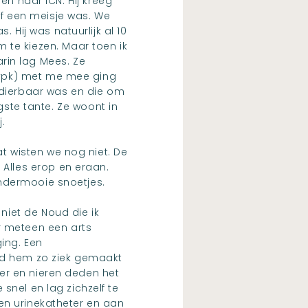
 naar ICN. Hij kreeg
of een meisje was. We
 Hij was natuurlijk al 10
 te kiezen. Maar toen ik
rin lag Mees. Ze
e vpk) met me mee ging
 dierbaar was en die om
te tante. Ze woont in
.
t wisten we nog niet. De
 Alles erop en eraan.
ondermooie snoetjes.
niet de Noud die ik
r meteen een arts
ing. Een
ad hem zo ziek gemaakt
ver en nieren deden het
 snel en lag zichzelf te
een urinekatheter en aan