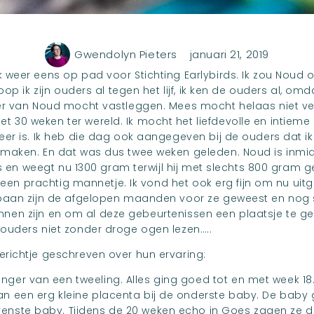
Gwendolyn Pieters
januari 21, 2019
k weer eens op pad voor
Stichting Earlybirds.
Ik zou Noud o
op ik zijn ouders al tegen het lijf, ik ken de ouders al, om
er van Noud mocht vastleggen. Mees mocht helaas niet v
30 weken ter wereld. Ik mocht het liefdevolle en intieme
r is. Ik heb die dag ook aangegeven bij de ouders dat ik t
maken. En dat was dus twee weken geleden. Noud is inmi
is en weegt nu 1300 gram terwijl hij met slechts 800 gram ge
t een prachtig mannetje. Ik vond het ook erg fijn om nu ui
baan zijn de afgelopen maanden voor ze geweest en nog s
kunnen zijn en om al deze gebeurtenissen een plaatsje te ge
ouders niet zonder droge ogen lezen…..
richtje geschreven over hun ervaring:
nger van een tweeling. Alles ging goed tot en met week 18.
an een erg kleine placenta bij de onderste baby. De baby
enste baby. Tijdens de 20 weken echo in Goes zagen ze da