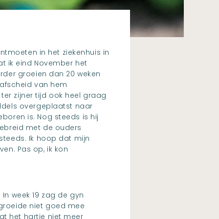
ntmoeten in het ziekenhuis in
dat ik eind November het
erder groeien dan 20 weken
 afscheid van hem
er zijner tijd ook heel graag
ddels overgeplaatst naar
boren is. Nog steeds is hij
tgebreid met de ouders
teeds. Ik hoop dat mijn
ven. Pas op, ik kon
 In week 19 zag de gyn
 groeide niet goed mee
t het hartje niet meer