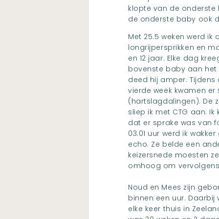
klopte van de onderste
de onderste baby ook d
Met 25.5 weken werd ik 
longrijpersprikken en mo
en 12 jaar. Elke dag kre
bovenste baby aan het o
deed hij amper. Tijdens
vierde week kwamen er s
(hartslagdalingen). De 
sliep ik met CTG aan. I
dat er sprake was van 
03.01 uur werd ik wakke
echo. Ze belde een ande
keizersnede moesten zet
omhoog om vervolgens w
Noud en Mees zijn gebore
binnen een uur. Daarbij 
elke keer thuis in Zeela