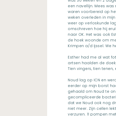
was 30 weken en 2 dage
een navellijn. Mees was
waren voorbereid op het 
weken overleden in mijn
weer op verloskunde la
omschreven hoe hij erui
naar OK. Het was ook Es
de hoek woonde om met 
Krimpen a/d Ijssel. We h
Esther had me al wat fot
artsen haalden de doek 
Tien vingers, tien tenen
Noud lag op ICN en werd 
eerder op mijn borst ha
gehaald om Noud te onde
gecompliceerde bacteri
dat we Noud ook nog drei
niet meer. Zijn cellen le
verzuren. 11 pompen met 