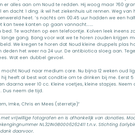
er alles aan om Noud te redden. Hij woog maar 760 gram.
l en dacht 1 ding: ik wil het ziekenhuis uit rennen. Weg van
enwereld heet. ‘s nachts om 00:45 uur hadden we een hal
t kan twee kanten op gaan vannacht…….
 bed. Te wachten op een telefoontje. Kolven leek ineens zo
 lange gang. Bang voor wat we te horen zouden krijgen m
eld. We kregen te horen dat Noud kleine druppels plas h
ren deden het weer na 24 uur. De antibiotica sloeg aan. Tege
ees. Wat een dubbel gevoel.
 mocht Noud naar medium care. Nu bijna 12 weken oud ligt 
j heeft al best wat conditie om te drinken bij me. Eerst 5 c
n daarna weer 10 cc. Kleine voetjes, kleine stapjes. Neem 
. Dus neem de tijd.
, Imke, Chris en Mees (sterretje)”
 met vrijwillige fotografen en is afhankelijk van donaties. Moc
rekengingnummer NL32INGB0006262411 t.n.v. Stichting Earlybi
jk dank daarvoor.