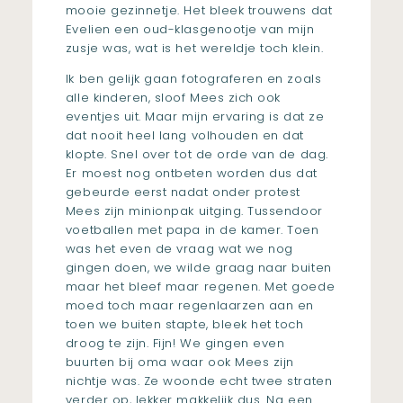
mooie gezinnetje. Het bleek trouwens dat
Evelien een oud-klasgenootje van mijn
zusje was, wat is het wereldje toch klein.
Ik ben gelijk gaan fotograferen en zoals
alle kinderen, sloof Mees zich ook
eventjes uit. Maar mijn ervaring is dat ze
dat nooit heel lang volhouden en dat
klopte. Snel over tot de orde van de dag.
Er moest nog ontbeten worden dus dat
gebeurde eerst nadat onder protest
Mees zijn minionpak uitging. Tussendoor
voetballen met papa in de kamer. Toen
was het even de vraag wat we nog
gingen doen, we wilde graag naar buiten
maar het bleef maar regenen. Met goede
moed toch maar regenlaarzen aan en
toen we buiten stapte, bleek het toch
droog te zijn. Fijn! We gingen even
buurten bij oma waar ook Mees zijn
nichtje was. Ze woonde echt twee straten
verder op, lekker makkelijk dus. Na een