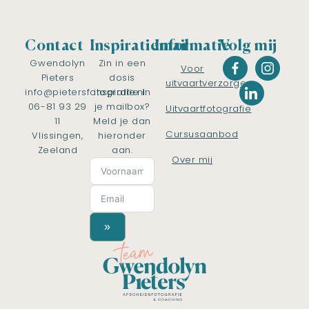
Contact
Inspiratiemail
Informatie
Volg mij
Gwendolyn
Zin in een
Voor
Pieters
dosis
uitvaartverzorgers
info@pietersfotografie.nl
inspiratie in
06-81 93 29
je mailbox?
Uitvaartfotografie
11
Meld je dan
Cursusaanbod
Vlissingen,
hieronder
Zeeland
aan.
Over mij
»