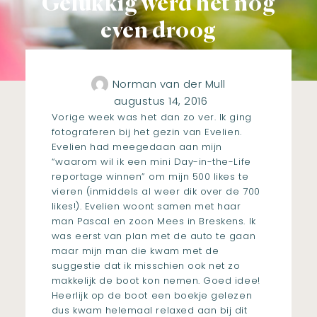
Gelukkig werd het nog
even droog
Norman van der Mull
augustus 14, 2016
Vorige week was het dan zo ver. Ik ging
fotograferen bij het gezin van Evelien.
Evelien had meegedaan aan mijn
“waarom wil ik een mini Day-in-the-Life
reportage winnen” om mijn 500 likes te
vieren (inmiddels al weer dik over de 700
likes!). Evelien woont samen met haar
man Pascal en zoon Mees in Breskens. Ik
was eerst van plan met de auto te gaan
maar mijn man die kwam met de
suggestie dat ik misschien ook net zo
makkelijk de boot kon nemen. Goed idee!
Heerlijk op de boot een boekje gelezen
dus kwam helemaal relaxed aan bij dit