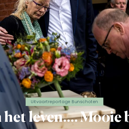
Uitvaartreportage Bunschoten
n het leven…. Mooie