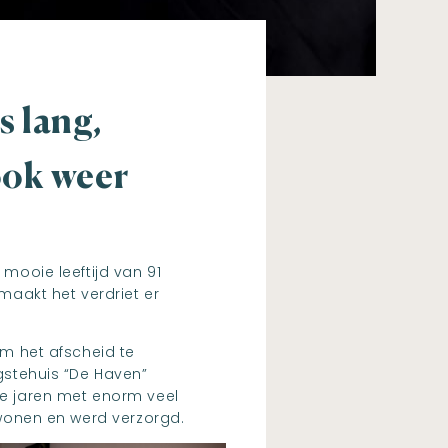
is lang,
ook weer
mooie leeftijd van 91
maakt het verdriet er
om het afscheid te
gstehuis “De Haven”
e jaren met enorm veel
 wonen en werd verzorgd.