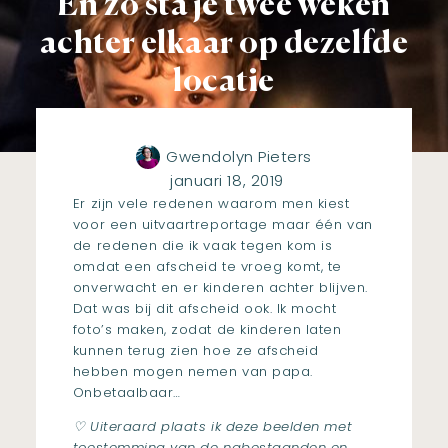
En zo sta je twee weken
achter elkaar op dezelfde
locatie
Gwendolyn Pieters
januari 18, 2019
Er zijn vele redenen waarom men kiest
voor een uitvaartreportage maar één van
de redenen die ik vaak tegen kom is
omdat een afscheid te vroeg komt, te
onverwacht en er kinderen achter blijven.
Dat was bij dit afscheid ook. Ik mocht
foto’s maken, zodat de kinderen laten
kunnen terug zien hoe ze afscheid
hebben mogen nemen van papa.
Onbetaalbaar…
♡ Uiteraard plaats ik deze beelden met
toestemming van de nabestaanden en