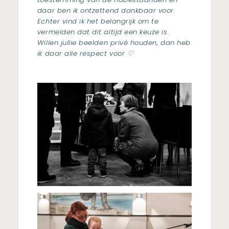
daar ben ik ontzettend dankbaar voor.
Echter vind ik het belangrijk om te
vermelden dat dit altijd een keuze is.
Willen jullie beelden privé houden, dan heb
ik daar alle respect voor ♡