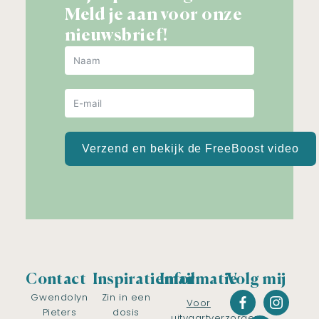
Meld je aan voor onze
nieuwsbrief!
Verzend en bekijk de FreeBoost video
Contact
Inspiratiemail
Informatie
Volg mij
Gwendolyn
Zin in een
Voor
Pieters
dosis
uitvaartverzorgers