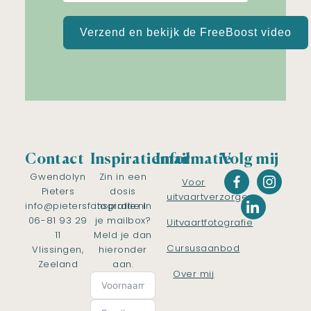
Verzend en bekijk de FreeBoost video
Contact
Inspiratiemail
Informatie
Volg mij
Gwendolyn
Zin in een
Voor
Pieters
dosis
uitvaartverzorgers
info@pietersfotografie.nl
inspiratie in
06-81 93 29
je mailbox?
Uitvaartfotografie
11
Meld je dan
Cursusaanbod
Vlissingen,
hieronder
Zeeland
aan.
Over mij