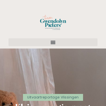
Uitvaartreportage Vlissingen