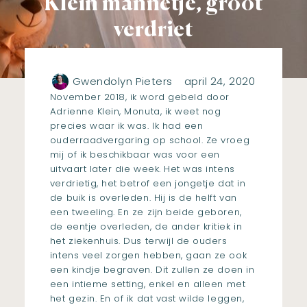
Klein mannetje, groot
verdriet
Gwendolyn Pieters
april 24, 2020
November 2018, ik word gebeld door
Adrienne Klein, Monuta
, ik weet nog
precies waar ik was. Ik had een
ouderraadvergaring op school. Ze vroeg
mij of ik beschikbaar was voor een
uitvaart later die week. Het was intens
verdrietig, het betrof een jongetje dat in
de buik is overleden. Hij is de helft van
een tweeling. En ze zijn beide geboren,
de eentje overleden, de ander kritiek in
het ziekenhuis. Dus terwijl de ouders
intens veel zorgen hebben, gaan ze ook
een kindje begraven. Dit zullen ze doen in
een intieme setting, enkel en alleen met
het gezin. En of ik dat vast wilde leggen,