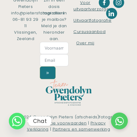
Gwendolyn
Zin in een
Voor
Pieters
dosis
uitvaartverzorgers
info@pietersfotografie.nl
inspiratie in
06-81 93 29
je mailbox?
Uitvaartfotografie
11
Meld je dan
Cursusaanbod
Vlissingen,
hieronder
Zeeland
aan.
Over mij
»
© 2024 Gwendolyn Pieters (afscheids)fotografie
Chat
|
Algemene voorwaarden
|
Privacy
Verklaring
|
Partners en samenwerking