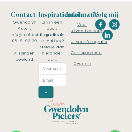
Contact
Inspiratiemail
Informatie
Volg mij
Gwendolyn
Zin in een
Voor
Pieters
dosis
uitvaartverzorgers
info@pietersfotografie.nl
inspiratie in
06-81 93 29
je mailbox?
Uitvaartfotografie
11
Meld je dan
Cursusaanbod
Vlissingen,
hieronder
Zeeland
aan.
Over mij
»