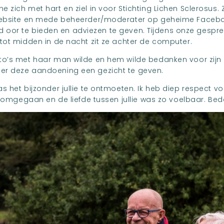
zich met hart en ziel in voor Stichting Lichen Sclerosus. 
 website en mede beheerder/moderater op geheime Faceb
rend oor te bieden en adviezen te geven. Tijdens onze gespr
tot midden in de nacht zit ze achter de computer.
to’s met haar man wilde en hem wilde bedanken voor zijn 
er deze aandoening een gezicht te geven.
 het bijzonder jullie te ontmoeten. Ik heb diep respect voo
n omgegaan en de liefde tussen jullie was zo voelbaar. Be