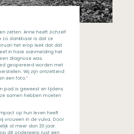
 zetten. Anne heeft zichzelf
 zo dankbaar is dat ze
uari het erop leek dat dat
eef in haar aanmelding het
k een diagnose was.
poed geopereerd worden met
erstellen. Wij zijn ontzettend
n een foto.”
n pad is geweest en tijdens
en ze samen hebben moeten
impact op hun leven heeft
ij vrouwen in de vulva. Door
lijk al meer dan 20 jaar.
op dit onderwerp rust een