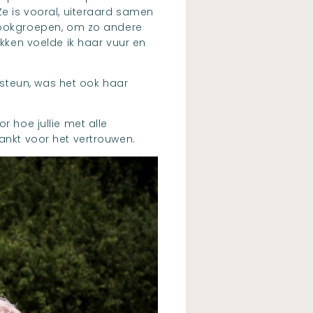
Ze is vooral, uiteraard samen
ookgroepen, om zo andere
ekken voelde ik haar vuur en
steun, was het ook haar
r hoe jullie met alle
dankt voor het vertrouwen.