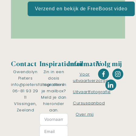
Verzend en bekijk de FreeBoost video
Contact
Inspiratiemail
Informatie
Volg mij
Gwendolyn
Zin in een
Voor
Pieters
dosis
uitvaartverzorgers
info@pietersfotografie.nl
inspiratie in
06-81 93 29
je mailbox?
Uitvaartfotografie
11
Meld je dan
Cursusaanbod
Vlissingen,
hieronder
Zeeland
aan.
Over mij