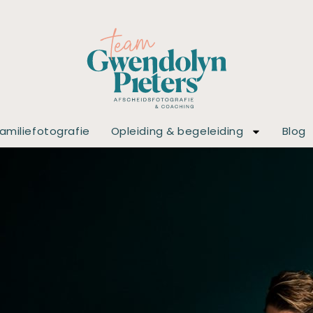
amiliefotografie
Opleiding & begeleiding
Blog