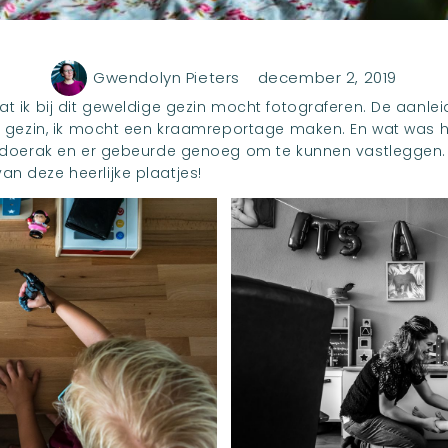
Gwendolyn Pieters
december 2, 2019
dat ik bij dit geweldige gezin mocht fotograferen. De aanl
et gezin, ik mocht een kraamreportage maken. En wat was he
e doerak en er gebeurde genoeg om te kunnen vastleggen. N
n deze heerlijke plaatjes!