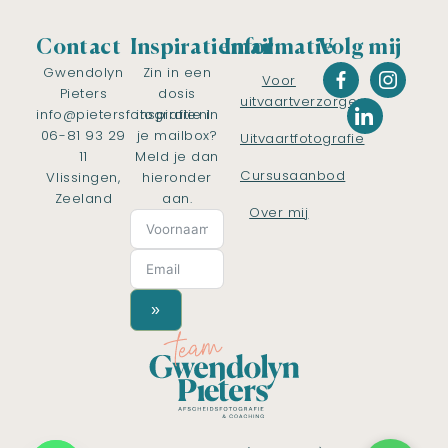
Contact
Inspiratiemail
Informatie
Volg mij
Gwendolyn
Zin in een
Voor
Pieters
dosis
uitvaartverzorgers
info@pietersfotografie.nl
inspiratie in
06-81 93 29
je mailbox?
Uitvaartfotografie
11
Meld je dan
Cursusaanbod
Vlissingen,
hieronder
Zeeland
aan.
Over mij
»