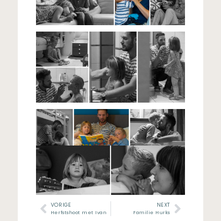
VORIGE
NEXT
Herfstshoot met Ivan
Familie Hurks