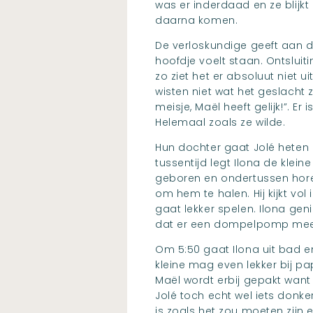
was er inderdaad en ze blijkt 
daarna komen.
De verloskundige geeft aan d
hoofdje voelt staan. Ontsluit
zo ziet het er absoluut niet u
wisten niet wat het geslacht z
meisje, Maël heeft gelijk!”. 
Helemaal zoals ze wilde.
Hun dochter gaat Jolé heten en
tussentijd legt Ilona de kleine
geboren en ondertussen hor
om hem te halen. Hij kijkt vol
gaat lekker spelen. Ilona gen
dat er een dompelpomp mee
Om 5:50 gaat Ilona uit bad 
kleine mag even lekker bij pa
Maël wordt erbij gepakt want 
Jolé toch echt wel iets donke
is zoals het zou moeten zijn 