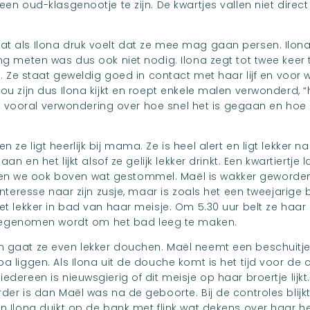
een oud-klasgenootje te zijn. De kwartjes vallen niet direc
at als Ilona druk voelt dat ze mee mag gaan persen. Ilona
ing meten was dus ook niet nodig. Ilona zegt tot twee keer 
it. Ze staat geweldig goed in contact met haar lijf en voor 
ou zijn dus Ilona kijkt en roept enkele malen verwonderd, “h
Er is vooral verwondering over hoe snel het is gegaan en ho
 ze ligt heerlijk bij mama. Ze is heel alert en ligt lekker n
 aan en het lijkt alsof ze gelijk lekker drinkt. Een kwartiertj
en we ook boven wat gestommel. Maël is wakker geworde
 interesse naar zijn zusje, maar is zoals het een tweejarig
iet lekker in bad van haar meisje. Om 5.30 uur belt ze haar
genomen wordt om het bad leeg te maken.
en gaat ze even lekker douchen. Maël neemt een beschuit
pa liggen. Als Ilona uit de douche komt is het tijd voor de
iedereen is nieuwsgierig of dit meisje op haar broertje lij
rder is dan Maël was na de geboorte. Bij de controles blijk
en Ilona duikt op de bank met flink wat dekens over haar 