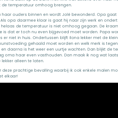
oet de temperatuur omhoog brengen.
na haar ouders binnen en wordt Jolé bewonderd. Opa gaat 
ls opa daarmee klaar is gaat hij naar zijn werk en onde
 helaas de temperatuur is niet omhoog gegaan. De kraam
ie is dat er toch nu even bijgevoed moet worden. Papa w
 er niet in huis. Ondertussen blijft Ilona lekker met de kle
e kunstvoeding gehaald moet worden en welk merk is tegen
en daarna is het weer een uurtje wachten. Dan blijkt de te
g oma haar even vasthouden. Dan maak ik nog wat laatste
 lekker alleen te laten.
r deze prachtige bevalling waarbij ik ook enkele malen m
et elkaar!