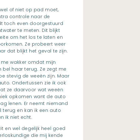
el of niet op pad moet,
xtra controle naar de
rdt toch even doorgestuurd
ater te meten. Dit blijkt
ite om het los te laten en
 voorkomen. Ze probeert weer
dat blijkt het geval te zijn.
an me wakker omdat mijn
 en bel haar terug. Ze zegt me
hoe stevig de weeën zijn. Maar
uto. Ondertussen zie ik ook
 dat ze daarvoor wat weeën
paniek opkomen want de auto
o mag lenen. Er neemt niemand
3 terug en kan ik een auto
 ik niet echt.
it en wel degelijk heel goed
verloskundige die mij kende