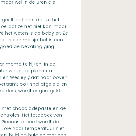
t maar wel in de uren die
 geeft ook aan dat ze het
toe dat ze het niet kan, maar
we het weten is de baby er. Ze
et is een meisje, het is een
e goed de bevalling ging.
aar mama te kijken. In de
e later wordt de placenta
n en Wesley gaat naar boven
e betaamt ook snel afgeleid en
 ouders, wordt er geregeld
je met chocoladepaste en de
 controles. Het fotoboek van
kt. Geconstateerd wordt dat
t Jolé haar temperatuur niet
heen, huid op huid en met een