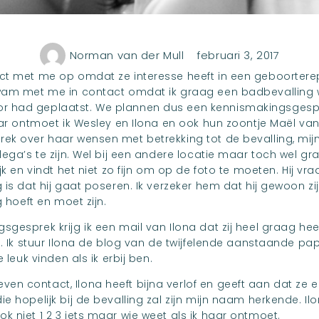
Norman van der Mull
februari 3, 2017
act met me op omdat ze interesse heeft in een geboortere
kwam met me in contact omdat ik graag een badbevalling w
r had geplaatst. We plannen dus een kennismakingsgesp
Daar ontmoet ik Wesley en Ilona en ook hun zoontje Maël va
ek over haar wensen met betrekking tot de bevalling, mij
lega’s te zijn. Wel bij een andere locatie maar toch wel gra
jk en vindt het niet zo fijn om op de foto te moeten. Hij v
 is dat hij gaat poseren. Ik verzeker hem dat hij gewoon 
g hoeft en moet zijn.
gesprek krijg ik een mail van Ilona dat zij heel graag hee
t. Ik stuur Ilona de blog van de twijfelende aanstaande pap
 leuk vinden als ik erbij ben.
 contact, Ilona heeft bijna verlof en geeft aan dat ze er
e hopelijk bij de bevalling zal zijn mijn naam herkende. Ilo
 niet 1 2 3 iets maar wie weet als ik haar ontmoet.