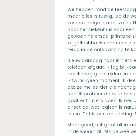
We hebben rond de feestdage
maar alles is rustig. Op de 
verloskundige omdat ze de kl
naar het ziekenhuis voor een
gewoon helemaal prima te zijn
krijgt flashbacks naar een zi
terug in de ontspanning te ko
Nieuwjaarsdag hoor ik niets 
telefoon afgaat. Ik lag blijkb
dat ik mag gaan rijden en dat
ik twijfel geen moment, ik k
dat ze me eerder die nacht g
had. Ik probeer de auto te s
gaat echt niets doen. Ik besl
direct op, wat logisch is nat
lenen. Dat is een opluchting.
Maar goed, het gaat allemaal 
in de weeën zit. Als de wee we