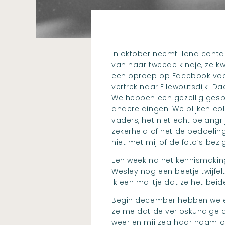
In oktober neemt Ilona cont
van haar tweede kindje, ze 
een oproep op Facebook voo
vertrek naar Ellewoutsdijk. 
We hebben een gezellig gespr
andere dingen. We blijken col
vaders, het niet echt belangri
zekerheid of het de bedoeling
niet met mij of de foto’s bezi
Een week na het kennismakings
Wesley nog een beetje twijfel
ik een mailtje dat ze het beide
Begin december hebben we even
ze me dat de verloskundige di
weer en mij zeg haar naam ook