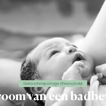
Geboortereportage Ellewoutsdijk
room van een badbev