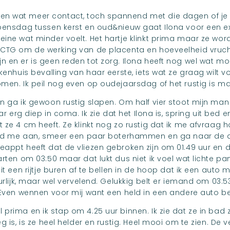
n wat meer contact, toch spannend met die dagen of je w
woensdag tussen kerst en oud&nieuw gaat Ilona voor een e
eine wat minder voelt. Het hartje klinkt prima maar ze wo
 CTG om de werking van de placenta en hoeveelheid vruchtw
 en er is geen reden tot zorg. Ilona heeft nog wel wat moe
ekenhuis bevalling van haar eerste, iets wat ze graag wilt
men. Ik peil nog even op oudejaarsdag of het rustig is maar 
en ga ik gewoon rustig slapen. Om half vier stoot mijn m
aar erg diep in coma. Ik zie dat het Ilona is, spring uit bed
 ze 4 cm heeft. Ze klinkt nog zo rustig dat ik me afvraag 
leed me aan, smeer een paar boterhammen en ga naar de a
eappt heeft dat de vliezen gebroken zijn om 01.49 uur en
tarten om 03:50 maar dat lukt dus niet ik voel wat lichte 
uit een rijtje buren af te bellen in de hoop dat ik een aut
uurlijk, maar wel vervelend. Gelukkig belt er iemand om 03:5
 Even wennen voor mij want een held in een andere auto ben
prima en ik stap om 4.25 uur binnen. Ik zie dat ze in bad z
g is, is ze heel helder en rustig. Heel mooi om te zien. De 