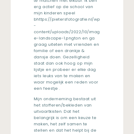
te matchen met elkaar. Ik ben
erg actief op de school van
mijn kinderen speel
bhttps://pietersfotografie.nl/wp
-
content/uploads/2022/10/imag
e-landscape-1.pngton en ga
graag uiteten met vrienden en
familie of een drankje &
dansje doen. Gezelligheid
staat dan ook hoog op mijn
lijstje en probeer er elke dag
iets leuks van te maken en
waar mogelijk een reden voor
een feestje .
Mijn onderneming bestaat uit
het stofferen/bekleden van
uitvaartkisten. Dat het
belangrijk is om een keuze te
maken, het zelf samen te
stellen en dat het helpt bij de