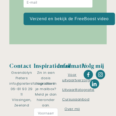
Verzend en bekijk de FreeBoost video
Contact
Inspiratiemail
Informatie
Volg mij
Gwendolyn
Zin in een
Voor
Pieters
dosis
uitvaartverzorgers
info@pietersfotografie.nl
inspiratie in
06-81 93 29
je mailbox?
Uitvaartfotografie
11
Meld je dan
Cursusaanbod
Vlissingen,
hieronder
Zeeland
aan.
Over mij