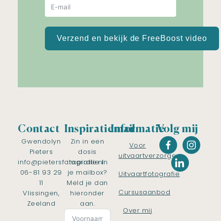
Verzend en bekijk de FreeBoost video
Contact
Inspiratiemail
Informatie
Volg mij
Gwendolyn
Zin in een
Voor
Pieters
dosis
uitvaartverzorgers
info@pietersfotografie.nl
inspiratie in
06-81 93 29
je mailbox?
Uitvaartfotografie
11
Meld je dan
Cursusaanbod
Vlissingen,
hieronder
Zeeland
aan.
Over mij