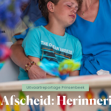
Uitvaartreportage Prinsenbeek
 Afscheid: Herinner