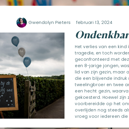
Gwendolyn Pieters
februari 13, 2024
Ondenkbare
Het verlies van een kind
tragedie, en toch word
geconfronteerd met deze
een 8-jarige jongen, was
lid van zijn gezin, maar
die een blijvende indruk 
tweelingbroer en twee a
een hecht gezin, waarv
gekoesterd. Hoewel zijn z
voorbereidde op het onve
overlijden nog steeds al
vroeg voor iedereen die