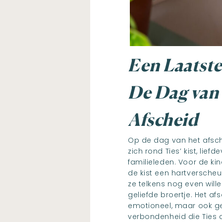
Een Laatste
De Dag van
Afscheid
Op de dag van het afsch
zich rond Ties’ kist, lief
familieleden. Voor de kin
de kist een hartversche
ze telkens nog even will
geliefde broertje. Het af
emotioneel, maar ook ge
verbondenheid die Ties a