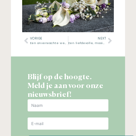
VORIGE
NEXT
Een onverwachte wending
Een liefdevolle, mooie dag
Blijf op de hoogte.
Meld je aan voor onze
nieuwsbrief!