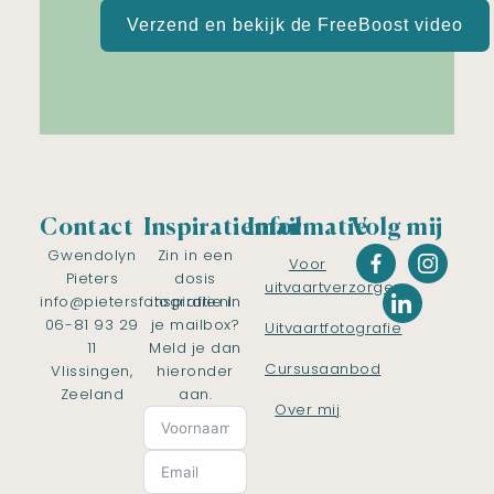
Verzend en bekijk de FreeBoost video
Contact
Inspiratiemail
Informatie
Volg mij
Gwendolyn
Zin in een
Voor
Pieters
dosis
uitvaartverzorgers
info@pietersfotografie.nl
inspiratie in
06-81 93 29
je mailbox?
Uitvaartfotografie
11
Meld je dan
Cursusaanbod
Vlissingen,
hieronder
Zeeland
aan.
Over mij