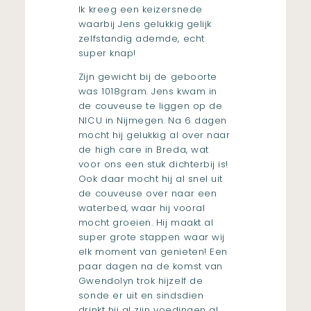
Ik kreeg een keizersnede
waarbij Jens gelukkig gelijk
zelfstandig ademde, echt
super knap!
Zijn gewicht bij de geboorte
was 1018gram. Jens kwam in
de couveuse te liggen op de
NICU in Nijmegen. Na 6 dagen
mocht hij gelukkig al over naar
de high care in Breda, wat
voor ons een stuk dichterbij is!
Ook daar mocht hij al snel uit
de couveuse over naar een
waterbed, waar hij vooral
mocht groeien. Hij maakt al
super grote stappen waar wij
elk moment van genieten! Een
paar dagen na de komst van
Gwendolyn trok hijzelf de
sonde er uit en sindsdien
drinkt hij al zijn voedingen al