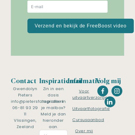
Verzend en bekijk de FreeBoost video
Contact
Inspiratiemail
Informatie
Volg mij
Gwendolyn
Zin in een
Voor
Pieters
dosis
uitvaartverzorgers
info@pietersfotografie.nl
inspiratie in
06-81 93 29
je mailbox?
Uitvaartfotografie
11
Meld je dan
Cursusaanbod
Vlissingen,
hieronder
Zeeland
aan.
Over mij