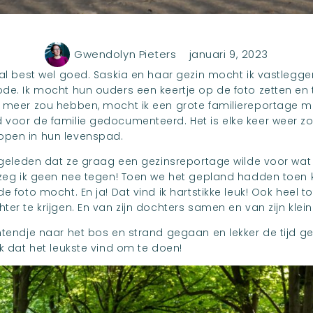
Gwendolyn Pieters
januari 9, 2023
s al best wel goed. Saskia en haar gezin mocht ik vastlegg
ode. Ik mocht hun ouders een keertje op de foto zetten en
g meer zou hebben, mocht ik een grote familiereportage ma
 voor de familie gedocumenteerd. Het is elke keer weer 
open in hun levenspad.
je geleden dat ze graag een gezinsreportage wilde voor wat
r zeg ik geen nee tegen! Toen we het gepland hadden toen
e foto mocht. En ja! Dat vind ik hartstikke leuk! Ook heel 
ter te krijgen. En van zijn dochters samen en van zijn klein
htendje naar het bos en strand gegaan en lekker de tijd g
ik dat het leukste vind om te doen!