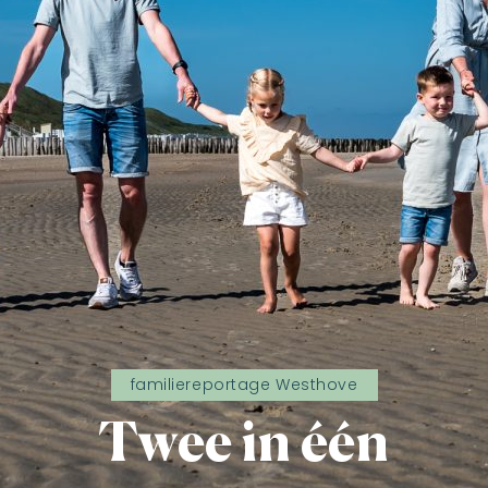
familiereportage Westhove
Twee in één